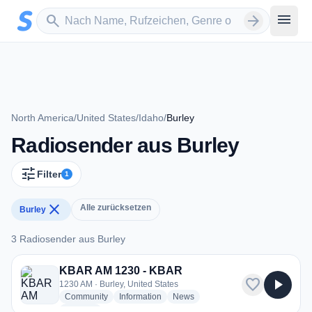
Zum Hauptinhalt springen
Sender suchen
menu
search
arrow_forward
North America
/
United States
/
Idaho
/
Burley
Radiosender aus Burley
tune
Filter
1
close
Alle zurücksetzen
Burley
3 Radiosender aus Burley
3 Radiosender aus Burley
KBAR AM 1230 - KBAR
favorite
play_arrow
1230 AM · Burley, United States
radio stations
radio stations
radio stations
Community
Information
News
more genres for KBAR AM 1230 - KBAR
+1
more