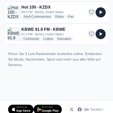
Hot 100 - KZDX
favorite
play_arrow
99.9 FM · Burley, United States
radio stations
radio stations
radio stations
Adult Contemporary
Oldies
Pop
more genres for Hot 100 - KZDX
+1
more
KBWE 91.9 FM - KBWE
favorite
play_arrow
91.9 FM · Burley, United States
radio stations
radio stations
radio stations
Community
Culture
Education
Hören Sie 3 Live-Radiosender kostenlos online. Entdecken
Sie Musik, Nachrichten, Sport und mehr aus aller Welt auf
Streema.
LADEN IM
JETZT BEI
Deutsch
App Store
Google Play