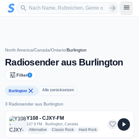
Zum Hauptinhalt springen
Sender suchen
menu
search
arrow_forward
North America
/
Canada
/
Ontario
/
Burlington
Radiosender aus Burlington
tune
Filter
1
close
Alle zurücksetzen
Burlington
3 Radiosender aus Burlington
3 Radiosender aus Burlington
Y108 - CJXY-FM
favorite
play_arrow
107.9 FM · Burlington, Canada
radio stations
radio stations
radio stations
Alternative
Classic Rock
Hard Rock
more genres for Y108 - CJXY-FM
+2
more