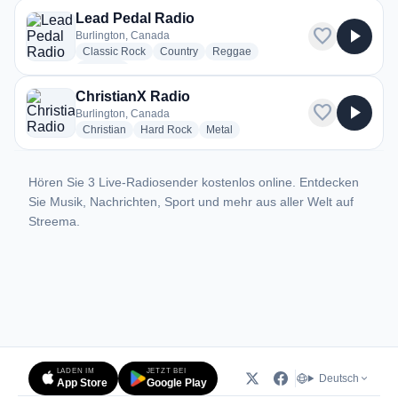
Lead Pedal Radio
favorite
play_arrow
Burlington, Canada
radio stations
radio stations
radio stations
Classic Rock
Country
Reggae
more genres for Lead Pedal Radio
+1
more
ChristianX Radio
favorite
play_arrow
Burlington, Canada
radio stations
radio stations
radio stations
Christian
Hard Rock
Metal
Hören Sie 3 Live-Radiosender kostenlos online. Entdecken
Sie Musik, Nachrichten, Sport und mehr aus aller Welt auf
Streema.
LADEN IM
JETZT BEI
Deutsch
App Store
Google Play