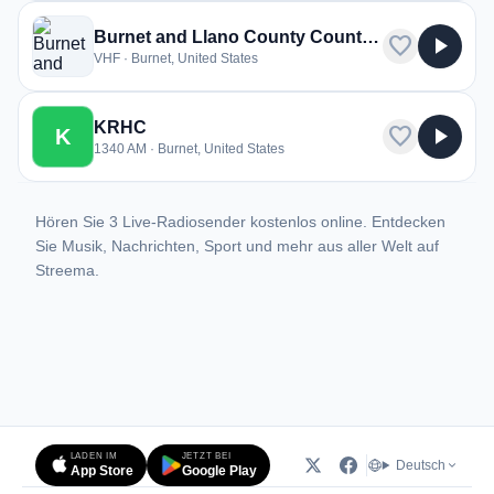
Burnet and Llano County County Police Fire EMS
favorite
play_arrow
VHF · Burnet, United States
KRHC
favorite
play_arrow
K
1340 AM · Burnet, United States
Hören Sie 3 Live-Radiosender kostenlos online. Entdecken
Sie Musik, Nachrichten, Sport und mehr aus aller Welt auf
Streema.
LADEN IM
JETZT BEI
Deutsch
App Store
Google Play