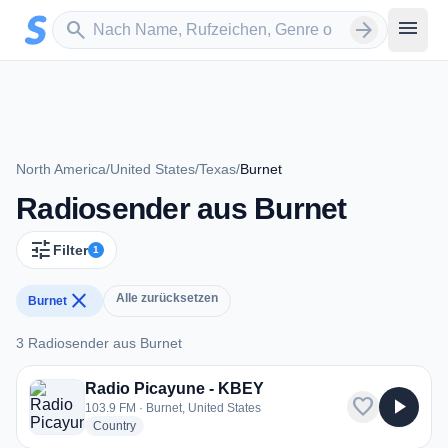
Zum Hauptinhalt springen
Sender suchen
menu
search
arrow_forward
North America
/
United States
/
Texas
/
Burnet
Radiosender aus Burnet
tune
Filter
1
close
Alle zurücksetzen
Burnet
3 Radiosender aus Burnet
3 Radiosender aus Burnet
Radio Picayune - KBEY
favorite
play_arrow
103.9 FM · Burnet, United States
radio stations
Country