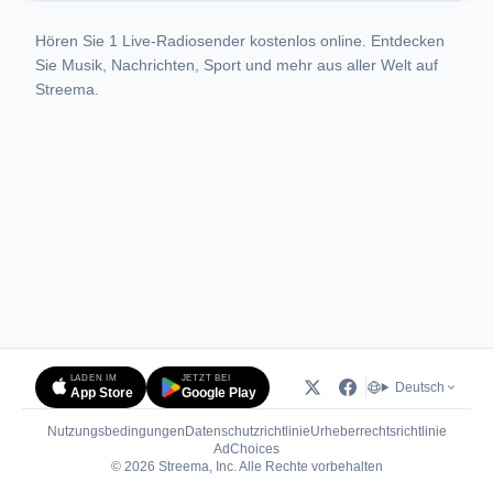
Hören Sie 1 Live-Radiosender kostenlos online. Entdecken
Sie Musik, Nachrichten, Sport und mehr aus aller Welt auf
Streema.
LADEN IM
JETZT BEI
Deutsch
App Store
Google Play
Nutzungsbedingungen
Datenschutzrichtlinie
Urheberrechtsrichtlinie
(öffnet in neuem Tab)
AdChoices
© 2026 Streema, Inc. Alle Rechte vorbehalten