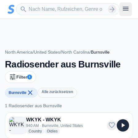
Zum Hauptinhalt springen
Sender suchen
menu
search
arrow_forward
North America
/
United States
/
North Carolina
/
Burnsville
Radiosender aus Burnsville
tune
Filter
1
close
Alle zurücksetzen
Burnsville
1 Radiosender aus Burnsville
1 Radiosender aus Burnsville
WKYK - WKYK
favorite
play_arrow
940 AM · Burnsville, United States
radio stations
radio stations
Country
Oldies