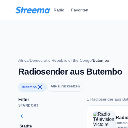
Zum Hauptinhalt springen
Radio
Favoriten
Africa
/
Democratic Republic of the Congo
/
Butembo
Radiosender aus Butembo
close
Alle zurücksetzen
Butembo
1 Radiosender aus B
Filter
STANDORT
1 Radiosender aus
chevron_left
Radio
Butembo
Städte