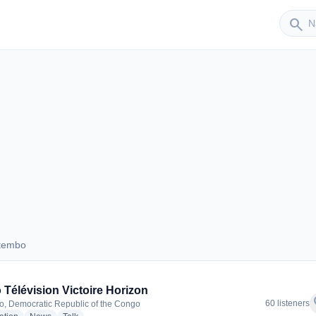
Sender
search
utembo
 Butembo
 Télévision Victoire Horizon
f
60 listeners
, Democratic Republic of the Congo