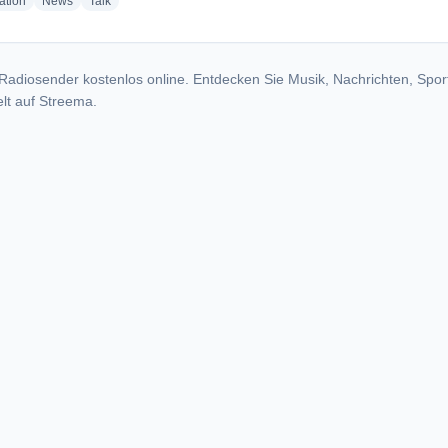
radio stations
radio stations
radio stations
ation
News
Talk
Radiosender kostenlos online. Entdecken Sie Musik, Nachrichten, Spor
lt auf Streema.