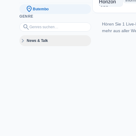
Inform
location_on
Butembo
GENRE
Hören Sie 1 Live-
Genres suchen…
search
mehr aus aller We
expand_more
News & Talk