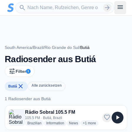
Zum Hauptinhalt springen
Sender suchen
menu
search
arrow_forward
South America
/
Brazil
/
Rio Grande do Sul
/
Butiá
Radiosender aus Butiá
tune
Filter
1
close
Alle zurücksetzen
Butiá
1 Radiosender aus Butiá
1 Radiosender aus Butiá
Rádio Sobral 105.5 FM
favorite
play_arrow
105.5 FM · Butiá, Brazil
radio stations
radio stations
radio stations
more genres for Rádio Sobr
Brazilian
Information
News
+1
more