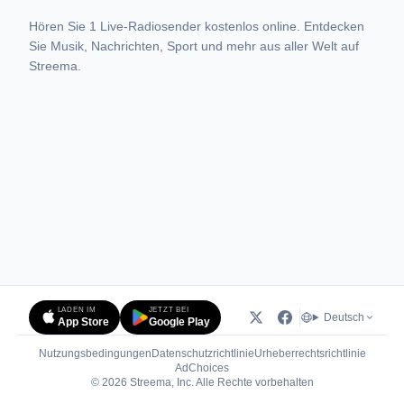
Hören Sie 1 Live-Radiosender kostenlos online. Entdecken
Sie Musik, Nachrichten, Sport und mehr aus aller Welt auf
Streema.
LADEN IM
JETZT BEI
Deutsch
App Store
Google Play
Nutzungsbedingungen
Datenschutzrichtlinie
Urheberrechtsrichtlinie
(öffnet in neuem Tab)
AdChoices
© 2026 Streema, Inc. Alle Rechte vorbehalten