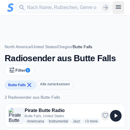
Zum Hauptinhalt springen
Sender suchen
menu
search
arrow_forward
North America
/
United States
/
Oregon
/
Butte Falls
Radiosender aus Butte Falls
tune
Filter
1
close
Alle zurücksetzen
Butte Falls
2 Radiosender aus Butte Falls
2 Radiosender aus Butte Falls
Pirate Butte Radio
favorite
play_arrow
Butte Falls, United States
radio stations
radio stations
radio stations
more genres for Pirate Bu
Americana
Instrumental
Jazz
+3
more