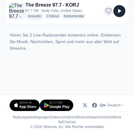
The Breeze 97.7 - KORJ
favorite
play_arrow
97.7 FM · Butte Falls, United States
radio stations
radio stations
radio stations
Acoustic
Chillout
Instrumental
more genres for The Breeze 97.7 - KORJ
+2
more
Hören Sie 2 Live-Radiosender kostenlos online. Entdecken
Sie Musik, Nachrichten, Sport und mehr aus aller Welt auf
Streema.
LADEN IM
JETZT BEI
Deutsch
App Store
Google Play
Nutzungsbedingungen
Datenschutzrichtlinie
Urheberrechtsrichtlinie
(öffnet in neuem Tab)
AdChoices
© 2026 Streema, Inc. Alle Rechte vorbehalten