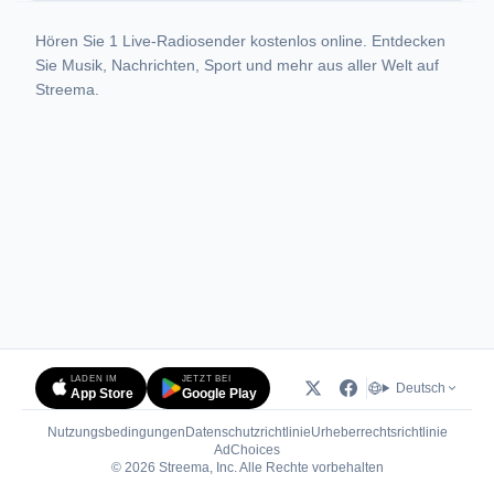
Hören Sie 1 Live-Radiosender kostenlos online. Entdecken
Sie Musik, Nachrichten, Sport und mehr aus aller Welt auf
Streema.
LADEN IM
JETZT BEI
Deutsch
App Store
Google Play
Nutzungsbedingungen
Datenschutzrichtlinie
Urheberrechtsrichtlinie
(öffnet in neuem Tab)
AdChoices
© 2026 Streema, Inc. Alle Rechte vorbehalten