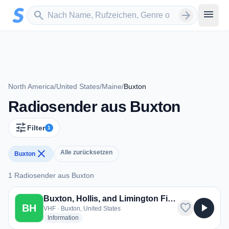
Zum Hauptinhalt springen
Sender suchen
menu
search
arrow_forward
North America
/
United States
/
Maine
/
Buxton
Radiosender aus Buxton
tune
Filter
1
close
Alle zurücksetzen
Buxton
1 Radiosender aus Buxton
1 Radiosender aus Buxton
Buxton, Hollis, and Limington Fire and Police
favorite
play_arrow
BH
VHF · Buxton, United States
radio stations
Information