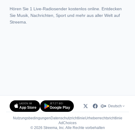
Hören Sie 1 Live-Radiosender kostenlos online. Entdecken
Sie Musik, Nachrichten, Sport und mehr aus aller Welt auf
Streema.
LADEN IM
JETZT BEI
Deutsch
App Store
Google Play
Nutzungsbedingungen
Datenschutzrichtlinie
Urheberrechtsrichtlinie
(öffnet in neuem Tab)
AdChoices
© 2026 Streema, Inc. Alle Rechte vorbehalten