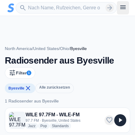
Zum Hauptinhalt springen
Sender suchen
menu
search
arrow_forward
North America
/
United States
/
Ohio
/
Byesville
Radiosender aus Byesville
tune
Filter
1
close
Alle zurücksetzen
Byesville
1 Radiosender aus Byesville
1 Radiosender aus Byesville
WILE 97.7FM - WILE-FM
favorite
play_arrow
97.7 FM · Byesville, United States
radio stations
radio stations
radio stations
Jazz
Pop
Standards