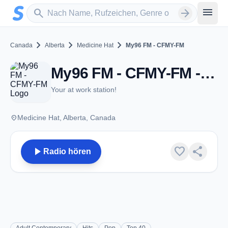
Zum Hauptinhalt springen
Sender suchen
menu
search
arrow_forward
chevron_right
chevron_right
chevron_right
Canada
Alberta
Medicine Hat
My96 FM - CFMY-FM
My96 FM - CFMY-FM - FM 96.1 - Medicine Hat, AB
Your at work station!
place
Medicine Hat, Alberta, Canada
play_arrow
favorite
share
Radio hören