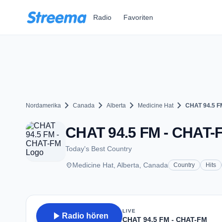
Zum Hauptinhalt springen
Radio
Favoriten
chevron_right
chevron_right
chevron_right
chevron_right
Nordamerika
Canada
Alberta
Medicine Hat
CHAT 94.5 F
CHAT 94.5 FM - CHAT-FM
Today's Best Country
place
Medicine Hat, Alberta, Canada
Country
Hits
LIVE
play_arrow
Radio hören
CHAT 94.5 FM - CHAT-FM