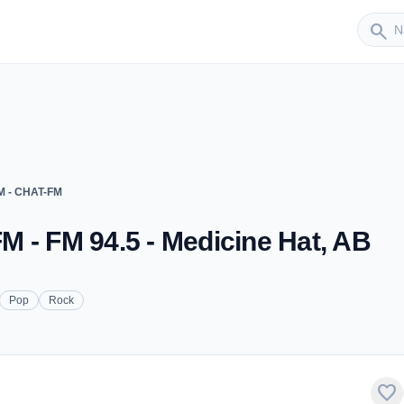
Sender
search
M - CHAT-FM
 - FM 94.5 - Medicine Hat, AB
Pop
Rock
favorite