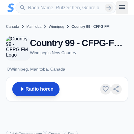
Zum Hauptinhalt springen
Sender suchen
menu
search
arrow_forward
chevron_right
chevron_right
chevron_right
Canada
Manitoba
Winnipeg
Country 99 - CFPG-FM
Country 99 - CFPG-FM - FM 99.1 - Winnipeg, MB
Winnipeg's New Country
place
Winnipeg, Manitoba, Canada
play_arrow
favorite
share
Radio hören