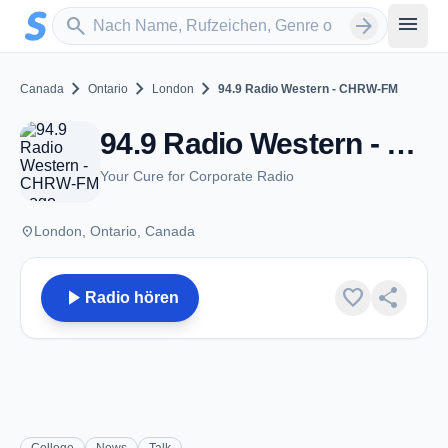
Zum Hauptinhalt springen
Sender suchen
menu
search
arrow_forward
chevron_right
chevron_right
chevron_right
Canada
Ontario
London
94.9 Radio Western - CHRW-FM
94.9 Radio Western - CHRW-FM - FM 94.9 - London, ON
Your Cure for Corporate Radio
place
London, Ontario, Canada
play_arrow
favorite
share
Radio hören