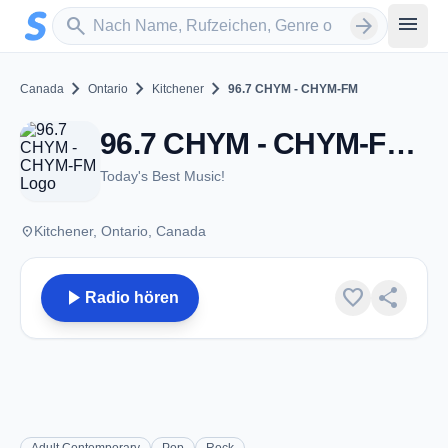
Zum Hauptinhalt springen
Sender suchen
menu
search
arrow_forward
chevron_right
chevron_right
chevron_right
Canada
Ontario
Kitchener
96.7 CHYM - CHYM-FM
96.7 CHYM - CHYM-FM - FM 96.7 - Kitchener, ON
Today's Best Music!
place
Kitchener, Ontario, Canada
play_arrow
favorite
share
Radio hören