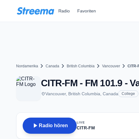
Zum Hauptinhalt springen
Radio
Favoriten
chevron_right
chevron_right
chevron_right
chevron_right
Nordamerika
Canada
British Columbia
Vancouver
CITR-
CITR-FM - FM 101.9 - V
place
Vancouver, British Columbia, Canada
College
LIVE
play_arrow
Radio hören
CITR-FM