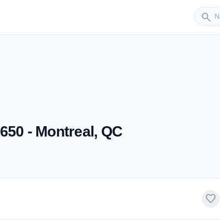
Sender
search
650 - Montreal, QC
favorite