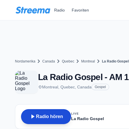
Zum Hauptinhalt springen
Radio
Favoriten
chevron_right
chevron_right
chevron_right
chevron_right
Nordamerika
Canada
Quebec
Montreal
La Radio Gospel
La Radio Gospel - AM 1
place
Montreal, Quebec, Canada
Gospel
LIVE
play_arrow
Radio hören
La Radio Gospel