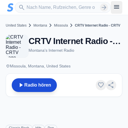
Zum Hauptinhalt springen
Sender suchen
menu
search
arrow_forward
chevron_right
chevron_right
chevron_right
United States
Montana
Missoula
CRTV Internet Radio - CRTV
CRTV Internet Radio - CRTV - Missoula, MT
Montana's Internet Radio
place
Missoula, Montana, United States
play_arrow
favorite
share
Radio hören