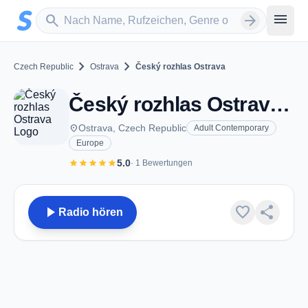
Zum Hauptinhalt springen
Sender suchen
menu
search
arrow_forward
chevron_right
chevron_right
Czech Republic
Ostrava
Český rozhlas Ostrava
Český rozhlas Ostrava - FM 107.3 - Ostrava
place
Ostrava, Czech Republic
Adult Contemporary
Europe
star
star
star
star
star
5.0
· 1 Bewertungen
play_arrow
favorite
share
Radio hören