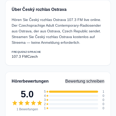
Über Český rozhlas Ostrava
Hören Sie Český rozhlas Ostrava 107.3 FM live online.
Der Czechsprachige Adult Contemporary-Radiosender
aus Ostrava, der aus Ostrava, Czech Republic sendet.
Streamen Sie Český rozhlas Ostrava kostenlos auf
Streema — keine Anmeldung erforderlich.
FREQUENZ
SPRACHE
107.3 FM
Czech
Hörerbewertungen
Bewertung schreiben
5.0
5
star
1
4
star
0
3
star
0
star
star
star
star
star
2
star
0
1
star
0
1 Bewertungen