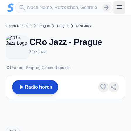
Zum Hauptinhalt springen
Sender suchen
menu
search
arrow_forward
chevron_right
chevron_right
chevron_right
Czech Republic
Prague
Prague
CRo Jazz
CRo Jazz - Prague
24/7 jazz.
place
Prague, Prague, Czech Republic
play_arrow
favorite
share
Radio hören