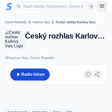
Zum Hauptinhalt springen
Sender suchen
menu
search
arrow_forward
chevron_right
chevron_right
Czech Republic
Karlovy Vary
Český rozhlas Karlovy Vary
Český rozhlas Karlovy Vary - FM 91.0 - Karlovy Vary
place
Karlovy Vary, Czech Republic
play_arrow
favorite
share
Radio hören