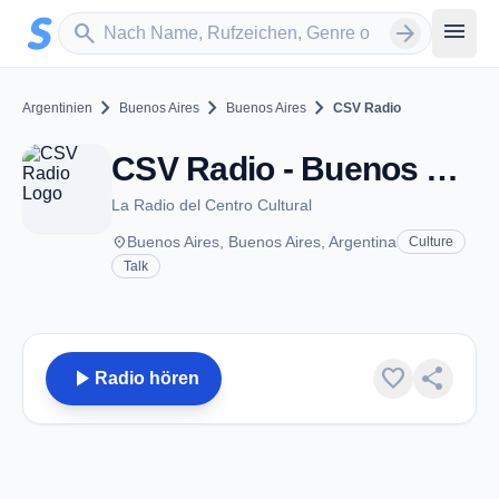
Zum Hauptinhalt springen
Sender suchen
menu
search
arrow_forward
chevron_right
chevron_right
chevron_right
Argentinien
Buenos Aires
Buenos Aires
CSV Radio
CSV Radio - Buenos Aires
La Radio del Centro Cultural
place
Buenos Aires, Buenos Aires, Argentina
Culture
Talk
play_arrow
favorite
share
Radio hören