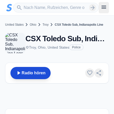
Zum Hauptinhalt springen
Sender suchen
menu
search
arrow_forward
chevron_right
chevron_right
chevron_right
United States
Ohio
Troy
CSX Toledo Sub, Indianapolis Line
CSX Toledo Sub, Indianapolis Line - VHF - Troy, OH
place
Troy, Ohio, United States
Police
play_arrow
favorite
share
Radio hören