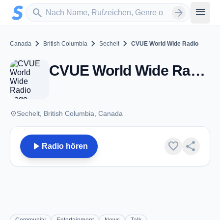
Zum Hauptinhalt springen
Sender suchen
menu
search
arrow_forward
chevron_right
chevron_right
chevron_right
Canada
British Columbia
Sechelt
CVUE World Wide Radio
CVUE World Wide Radio - Sechelt, BC
place
Sechelt, British Columbia, Canada
play_arrow
favorite
share
Radio hören