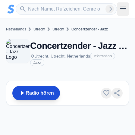
Zum Hauptinhalt springen
Sender suchen
menu
search
arrow_forward
chevron_right
chevron_right
chevron_right
Netherlands
Utrecht
Utrecht
Concertzender - Jazz
Concertzender - Jazz - Utrecht
place
Utrecht, Utrecht, Netherlands
Information
Jazz
play_arrow
favorite
share
Radio hören