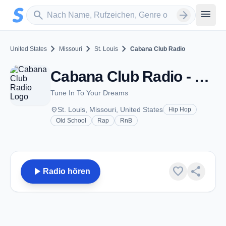
Zum Hauptinhalt springen
Sender suchen
menu
search
arrow_forward
chevron_right
chevron_right
chevron_right
United States
Missouri
St. Louis
Cabana Club Radio
Cabana Club Radio - St. Louis, MO
Tune In To Your Dreams
place
St. Louis, Missouri, United States
Hip Hop
Old School
Rap
RnB
play_arrow
favorite
share
Radio hören