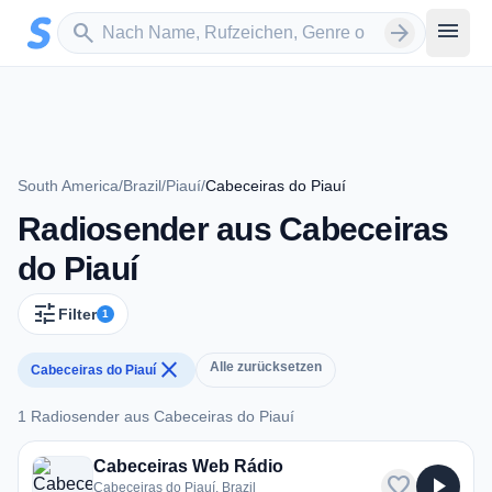
Zum Hauptinhalt springen
Sender suchen
menu
search
arrow_forward
South America
/
Brazil
/
Piauí
/
Cabeceiras do Piauí
Radiosender aus Cabeceiras
do Piauí
tune
Filter
1
close
Alle zurücksetzen
Cabeceiras do Piauí
1 Radiosender aus Cabeceiras do Piauí
1 Radiosender aus Cabeceiras do Piauí
Cabeceiras Web Rádio
favorite
play_arrow
Cabeceiras do Piauí, Brazil