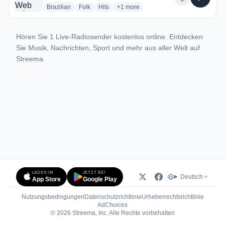
radio stations
radio stations
radio stations
more genres for Cabeceiras Web Rá
Brazilian
Folk
Hits
+1
more
Hören Sie 1 Live-Radiosender kostenlos online. Entdecken
Sie Musik, Nachrichten, Sport und mehr aus aller Welt auf
Streema.
LADEN IM
JETZT BEI
Deutsch
App Store
Google Play
Nutzungsbedingungen
Datenschutzrichtlinie
Urheberrechtsrichtlinie
(öffnet in neuem Tab)
AdChoices
© 2026 Streema, Inc. Alle Rechte vorbehalten