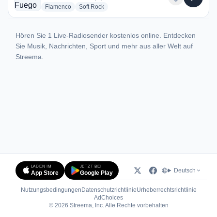
radio stations
radio stations
Flamenco
Soft Rock
Hören Sie 1 Live-Radiosender kostenlos online. Entdecken
Sie Musik, Nachrichten, Sport und mehr aus aller Welt auf
Streema.
LADEN IM
JETZT BEI
Deutsch
App Store
Google Play
Nutzungsbedingungen
Datenschutzrichtlinie
Urheberrechtsrichtlinie
(öffnet in neuem Tab)
AdChoices
© 2026 Streema, Inc. Alle Rechte vorbehalten