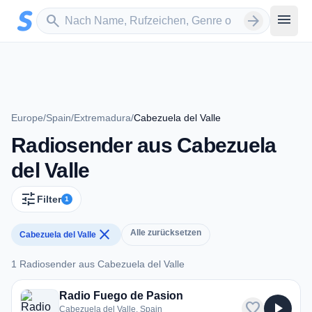
Zum Hauptinhalt springen
Sender suchen
menu
search
arrow_forward
Europe
/
Spain
/
Extremadura
/
Cabezuela del Valle
Radiosender aus Cabezuela
del Valle
tune
Filter
1
close
Alle zurücksetzen
Cabezuela del Valle
1 Radiosender aus Cabezuela del Valle
1 Radiosender aus Cabezuela del Valle
Radio Fuego de Pasion
favorite
play_arrow
Cabezuela del Valle, Spain