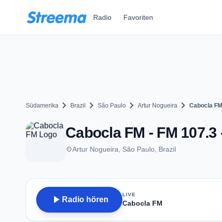
Zum Hauptinhalt springen
Radio
Favoriten
chevron_right
chevron_right
chevron_right
chevron_right
Südamerika
Brazil
São Paulo
Artur Nogueira
Cabocla F
Cabocla FM - FM 107.3 
place
Artur Nogueira, São Paulo, Brazil
LIVE
play_arrow
Radio hören
Cabocla FM