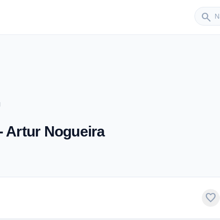
Sender
search
M
- Artur Nogueira
favorite