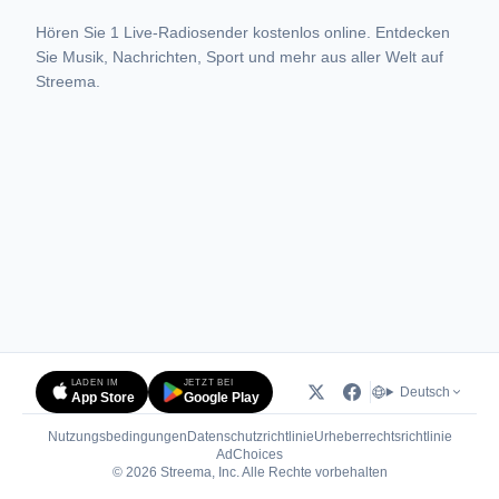
Hören Sie 1 Live-Radiosender kostenlos online. Entdecken
Sie Musik, Nachrichten, Sport und mehr aus aller Welt auf
Streema.
LADEN IM
JETZT BEI
Deutsch
App Store
Google Play
Nutzungsbedingungen
Datenschutzrichtlinie
Urheberrechtsrichtlinie
(öffnet in neuem Tab)
AdChoices
© 2026 Streema, Inc. Alle Rechte vorbehalten