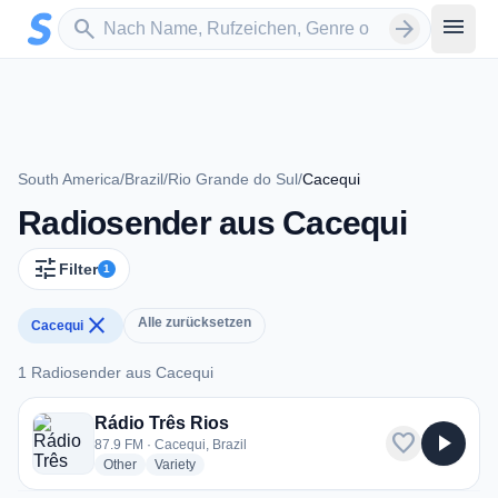
Zum Hauptinhalt springen
Sender suchen
menu
search
arrow_forward
South America
/
Brazil
/
Rio Grande do Sul
/
Cacequi
Radiosender aus Cacequi
tune
Filter
1
close
Alle zurücksetzen
Cacequi
1 Radiosender aus Cacequi
1 Radiosender aus Cacequi
Rádio Três Rios
favorite
play_arrow
87.9 FM · Cacequi, Brazil
radio stations
radio stations
Other
Variety