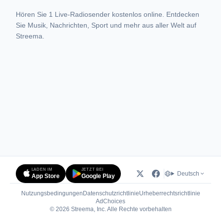
Hören Sie 1 Live-Radiosender kostenlos online. Entdecken
Sie Musik, Nachrichten, Sport und mehr aus aller Welt auf
Streema.
LADEN IM
JETZT BEI
Deutsch
App Store
Google Play
Nutzungsbedingungen
Datenschutzrichtlinie
Urheberrechtsrichtlinie
(öffnet in neuem Tab)
AdChoices
© 2026 Streema, Inc. Alle Rechte vorbehalten