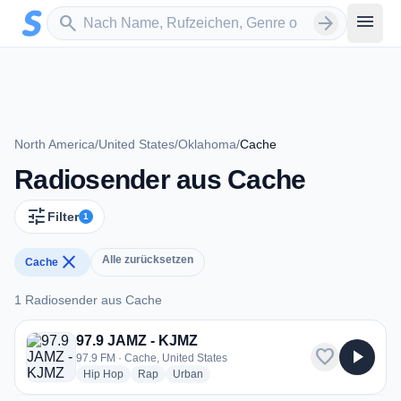
Zum Hauptinhalt springen
Sender suchen
menu
search
arrow_forward
North America
/
United States
/
Oklahoma
/
Cache
Radiosender aus Cache
tune
Filter
1
close
Alle zurücksetzen
Cache
1 Radiosender aus Cache
1 Radiosender aus Cache
97.9 JAMZ - KJMZ
favorite
play_arrow
97.9 FM · Cache, United States
radio stations
radio stations
radio stations
Hip Hop
Rap
Urban