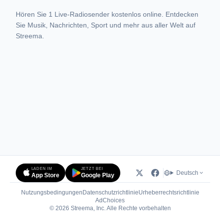
Hören Sie 1 Live-Radiosender kostenlos online. Entdecken
Sie Musik, Nachrichten, Sport und mehr aus aller Welt auf
Streema.
LADEN IM
JETZT BEI
Deutsch
App Store
Google Play
Nutzungsbedingungen
Datenschutzrichtlinie
Urheberrechtsrichtlinie
(öffnet in neuem Tab)
AdChoices
© 2026 Streema, Inc. Alle Rechte vorbehalten