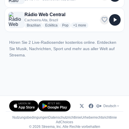
Rádio Web Central
favorite
play_arrow
Cachoeira Alta, Brazil
radio stations
radio stations
radio stations
more genres for Rádio Web Cent
Brazilian
Eclética
Pop
+1
more
Hören Sie 2 Live-Radiosender kostenlos online. Entdecken
Sie Musik, Nachrichten, Sport und mehr aus aller Welt auf
Streema.
LADEN IM
JETZT BEI
Deutsch
App Store
Google Play
Nutzungsbedingungen
Datenschutzrichtlinie
Urheberrechtsrichtlinie
(öffnet in neuem Tab)
AdChoices
© 2026 Streema, Inc. Alle Rechte vorbehalten