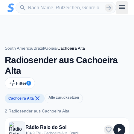
Zum Hauptinhalt springen
Sender suchen
menu
search
arrow_forward
South America
/
Brazil
/
Goiás
/
Cachoeira Alta
Radiosender aus Cachoeira
Alta
tune
Filter
1
close
Alle zurücksetzen
Cachoeira Alta
2 Radiosender aus Cachoeira Alta
2 Radiosender aus Cachoeira Alta
Rádio Raio do Sol
favorite
play_arrow
104.9 FM · Cachoeira Alta, Brazil