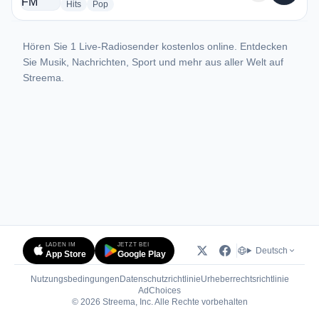
radio stations
radio stations
Hits
Pop
Hören Sie 1 Live-Radiosender kostenlos online. Entdecken
Sie Musik, Nachrichten, Sport und mehr aus aller Welt auf
Streema.
LADEN IM
JETZT BEI
Deutsch
App Store
Google Play
Nutzungsbedingungen
Datenschutzrichtlinie
Urheberrechtsrichtlinie
(öffnet in neuem Tab)
AdChoices
© 2026 Streema, Inc. Alle Rechte vorbehalten