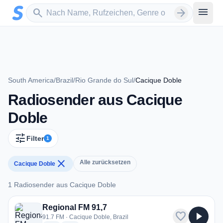
Zum Hauptinhalt springen
Sender suchen
menu
search
arrow_forward
South America
/
Brazil
/
Rio Grande do Sul
/
Cacique Doble
Radiosender aus Cacique
Doble
tune
Filter
1
close
Alle zurücksetzen
Cacique Doble
1 Radiosender aus Cacique Doble
1 Radiosender aus Cacique Doble
Regional FM 91,7
favorite
play_arrow
91.7 FM · Cacique Doble, Brazil