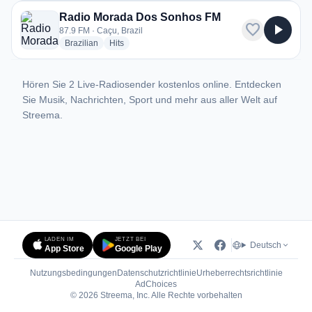
Radio Morada Dos Sonhos FM
favorite
play_arrow
87.9 FM · Caçu, Brazil
radio stations
radio stations
Brazilian
Hits
Hören Sie 2 Live-Radiosender kostenlos online. Entdecken
Sie Musik, Nachrichten, Sport und mehr aus aller Welt auf
Streema.
LADEN IM
JETZT BEI
Deutsch
App Store
Google Play
Nutzungsbedingungen
Datenschutzrichtlinie
Urheberrechtsrichtlinie
(öffnet in neuem Tab)
AdChoices
© 2026 Streema, Inc. Alle Rechte vorbehalten