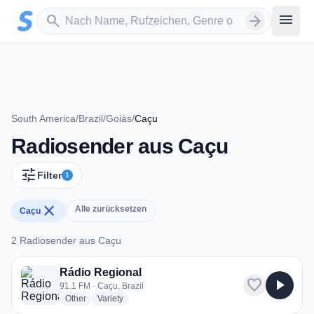
Zum Hauptinhalt springen
Sender suchen
menu
search
arrow_forward
South America
/
Brazil
/
Goiás
/
Caçu
Radiosender aus Caçu
tune
Filter
1
close
Alle zurücksetzen
Caçu
2 Radiosender aus Caçu
2 Radiosender aus Caçu
Rádio Regional
favorite
play_arrow
91.1 FM · Caçu, Brazil
radio stations
radio stations
Other
Variety