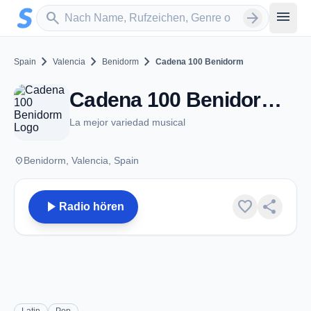
Zum Hauptinhalt springen
Sender suchen
menu
search
arrow_forward
chevron_right
chevron_right
chevron_right
Spain
Valencia
Benidorm
Cadena 100 Benidorm
Cadena 100 Benidorm - FM 93.0 - Benidorm
La mejor variedad musical
place
Benidorm, Valencia, Spain
play_arrow
favorite
share
Radio hören