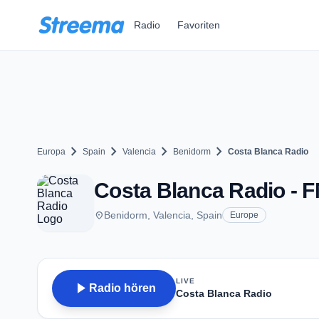
Zum Hauptinhalt springen
Radio
Favoriten
chevron_right
chevron_right
chevron_right
chevron_right
Europa
Spain
Valencia
Benidorm
Costa Blanca Radio
Costa Blanca Radio - F
place
Benidorm, Valencia, Spain
Europe
LIVE
play_arrow
Radio hören
Costa Blanca Radio