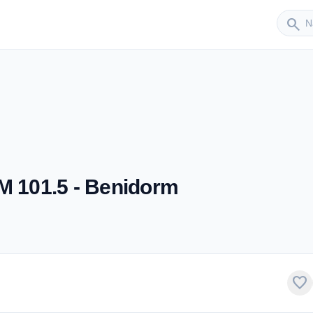
Sender
search
M 101.5 - Benidorm
favorite