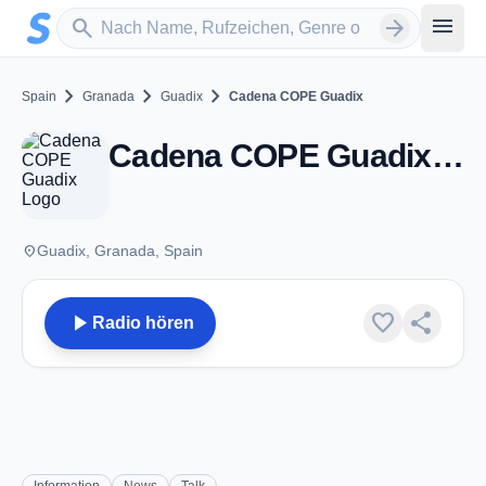
Zum Hauptinhalt springen
Sender suchen
menu
search
arrow_forward
chevron_right
chevron_right
chevron_right
Spain
Granada
Guadix
Cadena COPE Guadix
Cadena COPE Guadix - FM 99.8 - Guadix
place
Guadix, Granada, Spain
play_arrow
favorite
share
Radio hören