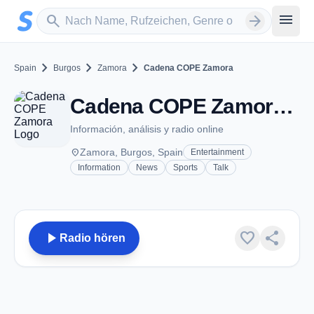
Zum Hauptinhalt springen
Sender suchen
menu
search
arrow_forward
chevron_right
chevron_right
chevron_right
Spain
Burgos
Zamora
Cadena COPE Zamora
Cadena COPE Zamora - FM 94.9 - Zamora
Información, análisis y radio online
place
Zamora, Burgos, Spain
Entertainment
Information
News
Sports
Talk
play_arrow
favorite
share
Radio hören