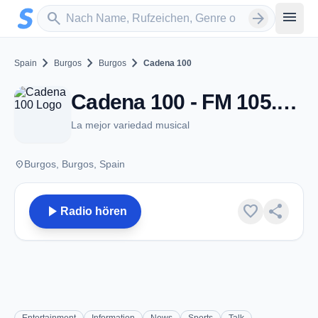
Zum Hauptinhalt springen
Sender suchen
menu
search
arrow_forward
chevron_right
chevron_right
chevron_right
Spain
Burgos
Burgos
Cadena 100
Cadena 100 - FM 105.1 - Burgos
La mejor variedad musical
place
Burgos, Burgos, Spain
play_arrow
favorite
share
Radio hören