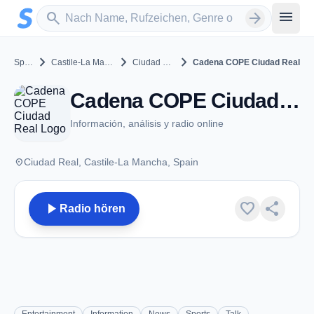
Zum Hauptinhalt springen
Sender suchen
menu
search
arrow_forward
chevron_right
chevron_right
chevron_right
Spain
Castile-La Mancha
Ciudad Real
Cadena COPE Ciudad Real
Cadena COPE Ciudad Real - FM 93.6 - Ciudad Real
Información, análisis y radio online
place
Ciudad Real, Castile-La Mancha, Spain
play_arrow
favorite
share
Radio hören