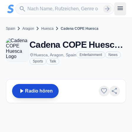
Zum Hauptinhalt springen
Sender suchen
menu
search
arrow_forward
chevron_right
chevron_right
chevron_right
Spain
Aragon
Huesca
Cadena COPE Huesca
Cadena COPE Huesca - FM 98.2 - Huesca
place
Huesca, Aragon, Spain
Entertainment
News
Sports
Talk
play_arrow
favorite
share
Radio hören