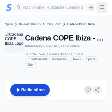
Zum Hauptinhalt springen
Sender suchen
menu
search
arrow_forward
chevron_right
chevron_right
chevron_right
Spain
Balearic Islands
Ibiza Town
Cadena COPE Ibiza
Cadena COPE Ibiza - AM 837 - Ibiza Town
Información, análisis y radio online
place
Ibiza Town, Balearic Islands, Spain
Entertainment
Information
News
Sports
Talk
play_arrow
favorite
share
Radio hören