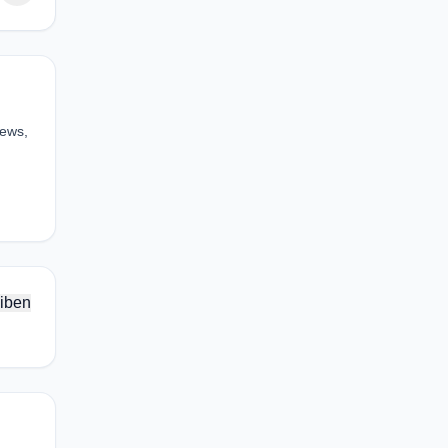
News,
iben