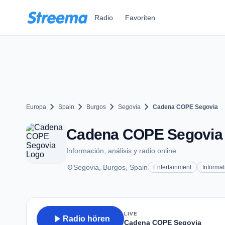
Zum Hauptinhalt springen
Radio
Favoriten
chevron_right
chevron_right
chevron_right
chevron_right
Europa
Spain
Burgos
Segovia
Cadena COPE Segovia
Cadena COPE Segovia -
Información, análisis y radio online
place
Segovia, Burgos, Spain
Entertainment
Informat
LIVE
play_arrow
Radio hören
Cadena COPE Segovia