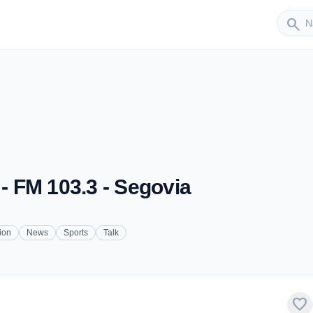
Sender
search
 FM 103.3 - Segovia
ion
News
Sports
Talk
favorite