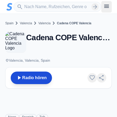
Zum Hauptinhalt springen
Sender suchen
menu
search
arrow_forward
chevron_right
chevron_right
chevron_right
Spain
Valencia
Valencia
Cadena COPE Valencia
Cadena COPE Valencia - FM - Valencia
place
Valencia, Valencia, Spain
play_arrow
favorite
share
Radio hören