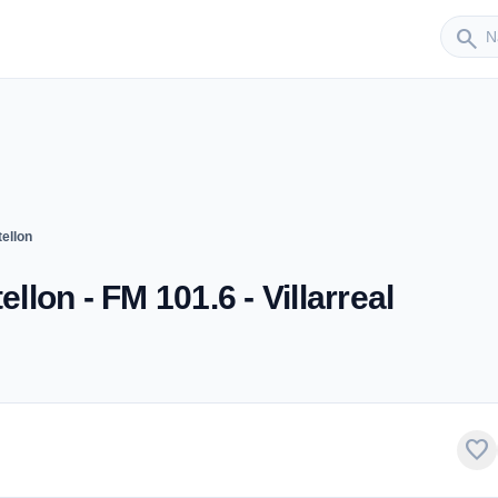
Sender
search
ellon
on - FM 101.6 - Villarreal
favorite