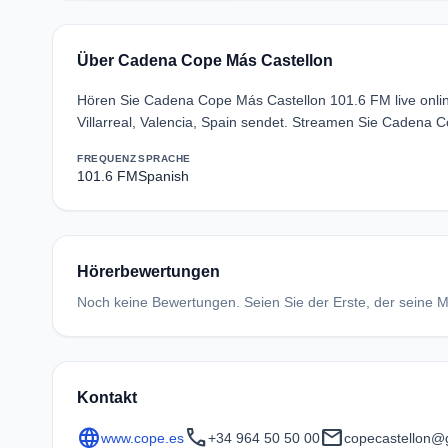
Über Cadena Cope Más Castellon
Hören Sie Cadena Cope Más Castellon 101.6 FM live onlin
Villarreal, Valencia, Spain sendet. Streamen Sie Cadena 
FREQUENZ
SPRACHE
101.6 FM
Spanish
Hörerbewertungen
Noch keine Bewertungen. Seien Sie der Erste, der seine Me
Kontakt
language
call
mail
www.cope.es
+34 964 50 50 00
copecastellon@