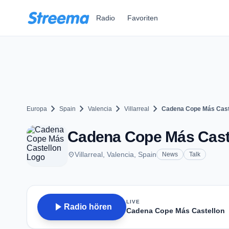
Zum Hauptinhalt springen
Radio
Favoriten
chevron_right
chevron_right
chevron_right
chevron_right
Europa
Spain
Valencia
Villarreal
Cadena Cope Más Cast
Cadena Cope Más Castell
place
Villarreal, Valencia, Spain
News
Talk
LIVE
play_arrow
Radio hören
Cadena Cope Más Castellon