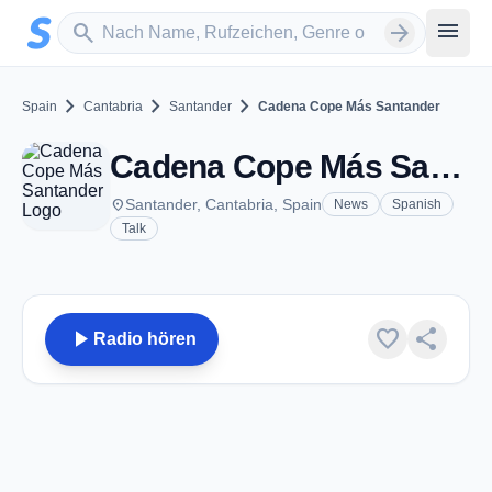
Zum Hauptinhalt springen
Sender suchen
menu
search
arrow_forward
chevron_right
chevron_right
chevron_right
Spain
Cantabria
Santander
Cadena Cope Más Santander
Cadena Cope Más Santander - FM 105.6 - Santander
place
Santander, Cantabria, Spain
News
Spanish
Talk
play_arrow
favorite
share
Radio hören