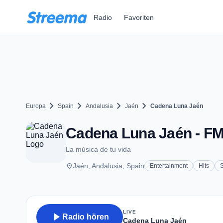
Zum Hauptinhalt springen
Radio
Favoriten
chevron_right
chevron_right
chevron_right
chevron_right
Europa
Spain
Andalusia
Jaén
Cadena Luna Jaén
Cadena Luna Jaén - FM 
La música de tu vida
place
Jaén, Andalusia, Spain
Entertainment
Hits
LIVE
play_arrow
Radio hören
Cadena Luna Jaén