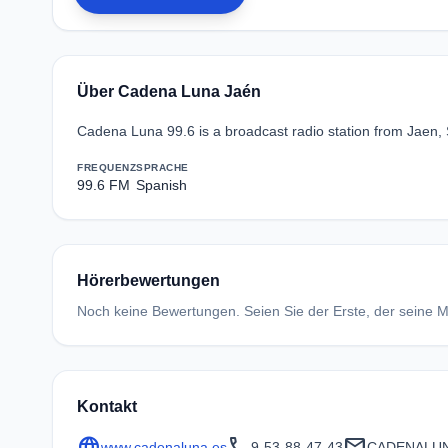
Über Cadena Luna Jaén
Cadena Luna 99.6 is a broadcast radio station from Jaen, 
FREQUENZ
SPRACHE
99.6 FM
Spanish
Hörerbewertungen
Noch keine Bewertungen. Seien Sie der Erste, der seine Me
Kontakt
language
call
mail
www.cadenaluna.es
9-53-88-47-43
CADENALU