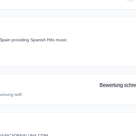
Spain providing Spanish Hits music.
Bewertung schre
inung teilt!
NA@CADENALUNA.COM