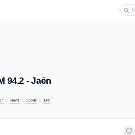
Sender
search
 94.2 - Jaén
ion
News
Sports
Talk
favorite