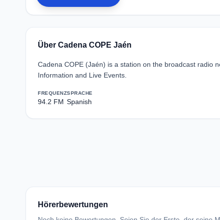
Über Cadena COPE Jaén
Cadena COPE (Jaén) is a station on the broadcast radio 
Information and Live Events.
FREQUENZ
SPRACHE
94.2 FM
Spanish
Hörerbewertungen
Noch keine Bewertungen. Seien Sie der Erste, der seine Me