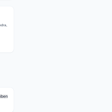
edra,
iben