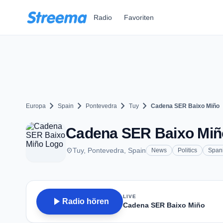
Zum Hauptinhalt springen
Radio
Favoriten
chevron_right
chevron_right
chevron_right
chevron_right
Europa
Spain
Pontevedra
Tuy
Cadena SER Baixo Miño
Cadena SER Baixo Miño
place
Tuy, Pontevedra, Spain
News
Politics
Span
LIVE
play_arrow
Radio hören
Cadena SER Baixo Miño