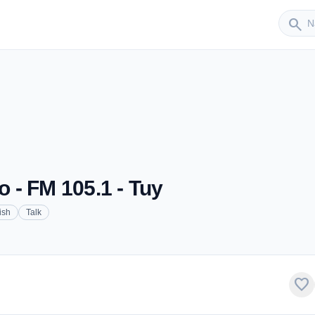
Sender
search
 - FM 105.1 - Tuy
ish
Talk
favorite