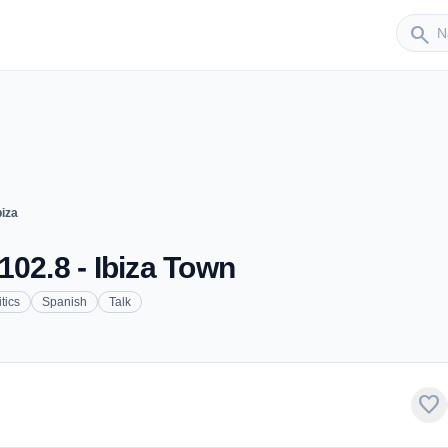
Sender
search
iza
102.8 - Ibiza Town
itics
Spanish
Talk
favorite