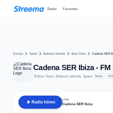
Zum Hauptinhalt springen
Radio
Favoriten
chevron_right
chevron_right
chevron_right
chevron_right
Europa
Spain
Balearic Islands
Ibiza Town
Cadena SER Ib
Cadena SER Ibiza - FM 
place
Ibiza Town, Balearic Islands, Spain
News
Pol
LIVE
play_arrow
Radio hören
Cadena SER Ibiza